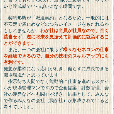
いと達成感でいっぱいになる瞬間です。
契約形態が「派遣契約」となるため、一般的には
不安定で雇止めなどのつらいイメージをもたれるか
もしれませんが、
わが社は全員が社員なので、全く
該当せず、逆に将来を見据えて計画的に就労するこ
とができます。
また、一つの会社に限らず
様々なゼネコンの仕事
を経験できるので、自分の技術のスキルアップにも
有利です。
発想が柔軟になり応用が利き、偏らずに成長できる
職場環境だと思っています。
指示待ち人間でなく能動的に仕事を進めるスタイ
ルが現場管理マンですので企画提案、計数管理、会
社の運営などへも関心が湧き、結果として、みんな
で作るみんなの会社（我が社）が形成されていると
考えています。