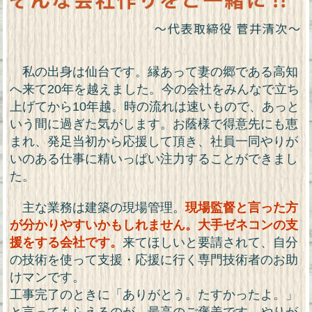
私の出身は仙台です。縁あって妻の郷である高知
へ来て20年を越えました。今の会社をみんなで立ち
上げてから10年越。時の流れは速いもので、あっと
いう間に過ぎた気がします。お蔭様で得意先にも恵
まれ、発足当初から応援して頂き、社員一同やりが
いのある仕事に精いっぱい注力することができまし
た。
主な業務は建築の現場管理。
現場監督と言った方
が分かりやすいかもしれません。大手ゼネコンの支
援をする会社です。
来てほしいと要請されて、自分
の技術を使って支援・応援に行く専門技術者のお助
けマンです。
工事完了のときに「ありがとう。たすかったよ。」
と言ってもらえるのが、最高のご褒美です。やりが